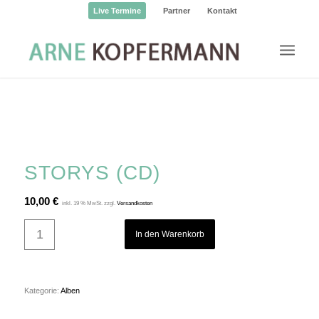
Live Termine
Partner
Kontakt
STORYS (CD)
10,00
€
inkl. 19 % MwSt.
zzgl.
Versandkosten
In den Warenkorb
Kategorie:
Alben